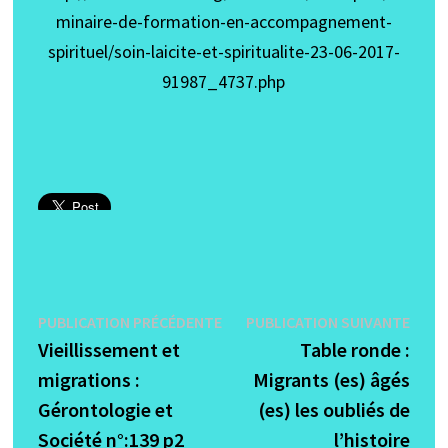
minaire-de-formation-en-accompagnement-
spirituel/soin-laicite-et-spiritualite-23-06-2017-
91987_4737.php
Navigation
Publication
Publi
PUBLICATION PRÉCÉDENTE
PUBLICATION SUIVANTE
précédente :
suiva
Vieillissement et
Table ronde :
de
migrations :
Migrants (es) âgés
l’article
Gérontologie et
(es) les oubliés de
Société n°:139 p2
l’histoire