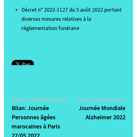
Décret n° 2022-1127 du 5 août 2022 portant
diverses mesures relatives à la
réglementation funéraire
Navigation
Publication
Publi
PUBLICATION PRÉCÉDENTE
PUBLICATION SUIVANTE
précédente :
suiva
Bilan: Journée
Journée Mondiale
de
Personnes âgées
Alzheimer 2022
l’article
marocaines à Paris
22/05.2022