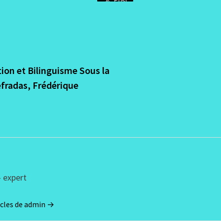
on
e :
ion et Bilinguisme Sous la
fradas, Frédérique
 expert
ticles de admin →