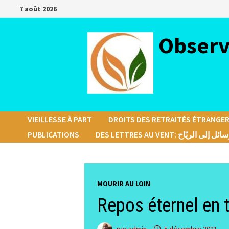
Passer
7 août 2026
au
contenu
Observ
VIEILLESSE À PART
DROITS DES RETRAITÉS ÉTRANGER
PUBLICATIONS
DES LETTRES AU VENT: ئل إلى الريّاح
MOURIR AU LOIN
Repos éternel en t