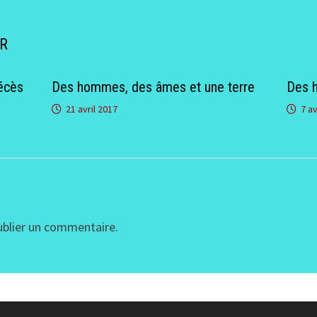
ER
écès
Des hommes, des âmes et une terre
Des 
21 avril 2017
7 av
blier un commentaire.