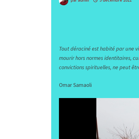
par
admin
5 décembre 2021
Tout déraciné est habité par une v
mourir hors normes identitaires, cu
convictions spirituelles, ne peut ê
Omar Samaoli
Lecteur
vidéo