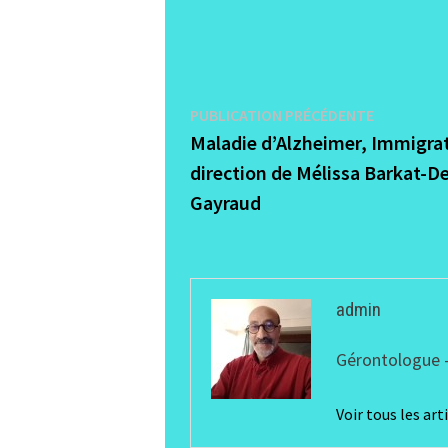
Navigation
Publicati
PUBLICATION PRÉCÉDENTE
précédent
Maladie d’Alzheimer, Immigrat
de
direction de Mélissa Barkat-De
l’article
Gayraud
admin
Gérontologue -
Voir tous les ar