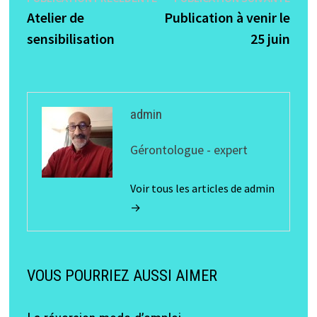
Navigation
précédente :
suiva
Atelier de
Publication à venir le
de
sensibilisation
25 juin
l’article
admin
Gérontologue - expert
Voir tous les articles de admin
→
VOUS POURRIEZ AUSSI AIMER