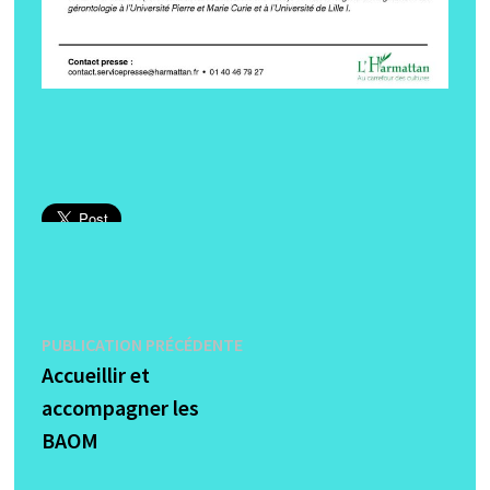
Navigation
Publication
PUBLICATION PRÉCÉDENTE
précédente :
Accueillir et
de
accompagner les
l’article
BAOM