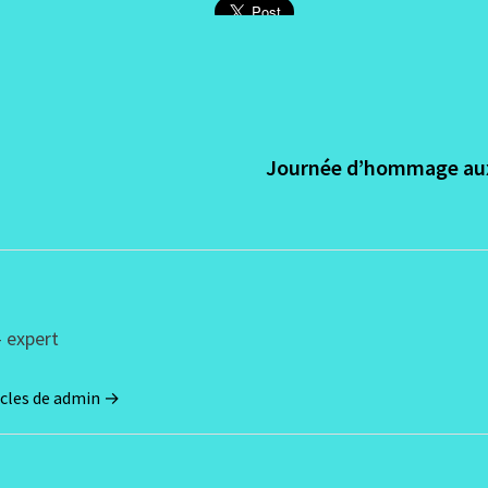
on
e :
Journée d’hommage aux
 expert
ticles de admin →