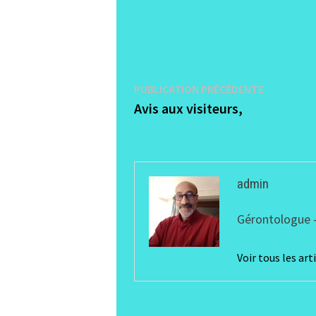
Navigation
Publicati
PUBLICATION PRÉCÉDENTE
précédent
Avis aux visiteurs,
de
l’article
admin
Gérontologue -
Voir tous les ar