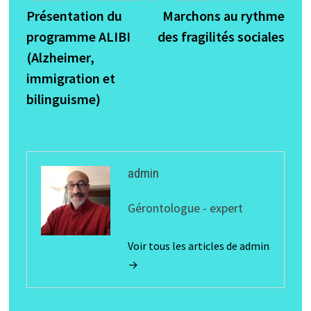
précédente :
suiva
Présentation du
Marchons au rythme
de
programme ALIBI
des fragilités sociales
l’article
(Alzheimer,
immigration et
bilinguisme)
admin
Gérontologue - expert
Voir tous les articles de admin
→