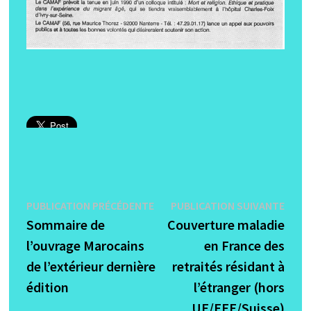
Navigation
Publication
Publi
PUBLICATION PRÉCÉDENTE
PUBLICATION SUIVANTE
précédente :
suiva
Sommaire de
Couverture maladie
de
l’ouvrage Marocains
en France des
l’article
de l’extérieur dernière
retraités résidant à
édition
l’étranger (hors
UE/EEE/Suisse)