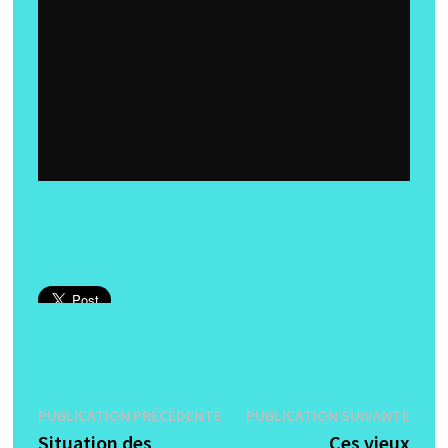
Navigation
Publication
Publi
PUBLICATION PRÉCÉDENTE
PUBLICATION SUIVANTE
précédente :
suiva
Situation des
Ces vieux