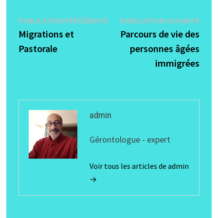
Navigation
Publication
Publi
PUBLICATION PRÉCÉDENTE
PUBLICATION SUIVANTE
précédente :
suiva
Migrations et
Parcours de vie des
de
Pastorale
personnes âgées
l’article
immigrées
admin
Gérontologue - expert
Voir tous les articles de admin
→