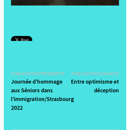
Navigation
Publication
Publi
PUBLICATION PRÉCÉDENTE
PUBLICATION SUIVANTE
précédente :
suiva
Journée d’hommage
Entre optimisme et
de
aux Séniors dans
déception
l’article
l’immigration/Strasbourg
2022