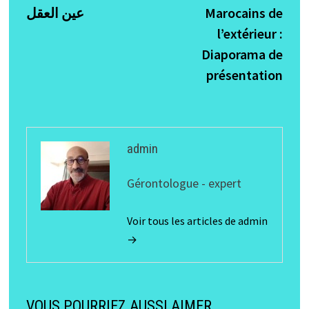
précédente :
suiva
عين العقل
Marocains de
de
l’extérieur :
l’article
Diaporama de
présentation
admin
Gérontologue - expert
Voir tous les articles de admin
→
VOUS POURRIEZ AUSSI AIMER