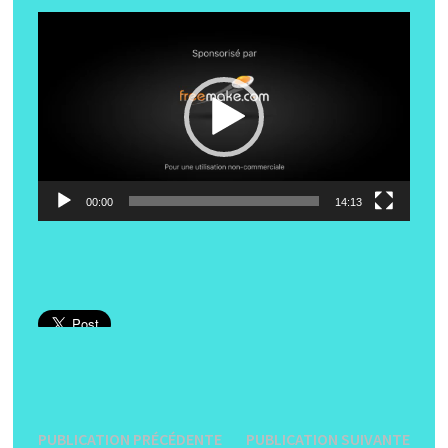
Lecteur
vidéo
00:00
14:13
Navigation
Publication
Publi
PUBLICATION PRÉCÉDENTE
PUBLICATION SUIVANTE