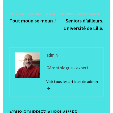
Navigation
Publication
Publi
PUBLICATION PRÉCÉDENTE
PUBLICATION SUIVANTE
précédente :
suiva
Tout moun se moun !
Seniors d’ailleurs.
de
Université de Lille.
l’article
admin
Gérontologue - expert
Voir tous les articles de admin
→
VOUS POURRIEZ AUSSI AIMER