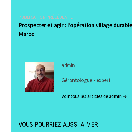
Navigation
Publication
PUBLICATION PRÉCÉDENTE
précédente :
Prospecter et agir : l’opération village durabl
de
Maroc
l’article
admin
Gérontologue - expert
Voir tous les articles de admin →
VOUS POURRIEZ AUSSI AIMER