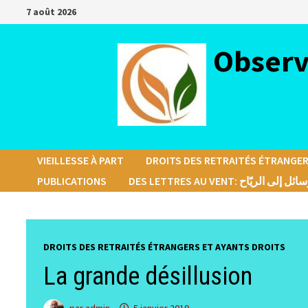
Passer
7 août 2026
au
contenu
Observ
VIEILLESSE À PART
DROITS DES RETRAITÉS ÉTRANGER
PUBLICATIONS
DES LETTRES AU VENT: ئل إلى الريّاح
DROITS DES RETRAITÉS ÉTRANGERS ET AYANTS DROITS
La grande désillusion