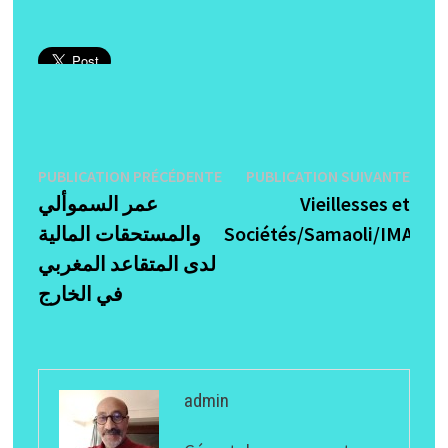
Navigation
Publication
Publi
PUBLICATION PRÉCÉDENTE
PUBLICATION SUIVANTE
précédente :
suiva
عمر السموألي
Vieillesses et
de
والمستحقات المالية
Sociétés/Samaoli/IMA199
l’article
لدى المتقاعد المغربي
في الخارج
admin