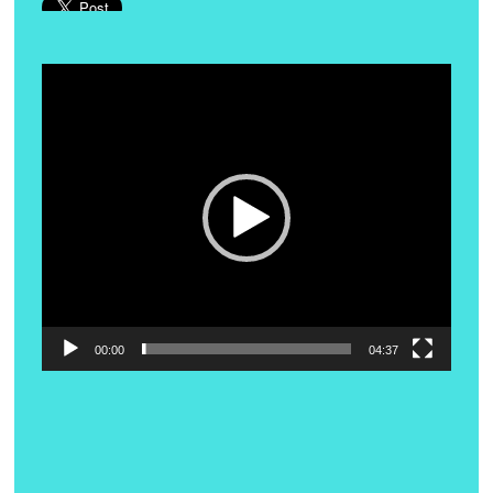
Lecteur
vidéo
00:00
04:37