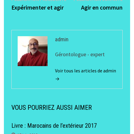
Navigation
précédente :
suiva
Expérimenter et agir
Agir en commun
de
l’article
admin
Gérontologue - expert
Voir tous les articles de admin
→
VOUS POURRIEZ AUSSI AIMER
Livre : Marocains de l’extérieur 2017