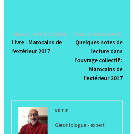
Navigation
Publication
Publi
PUBLICATION PRÉCÉDENTE
PUBLICATION SUIVANTE
précédente :
suiva
Livre : Marocains de
Quelques notes de
de
l’extérieur 2017
lecture dans
l’article
l’ouvrage collectif :
Marocains de
l’extérieur 2017
admin
Gérontologue - expert