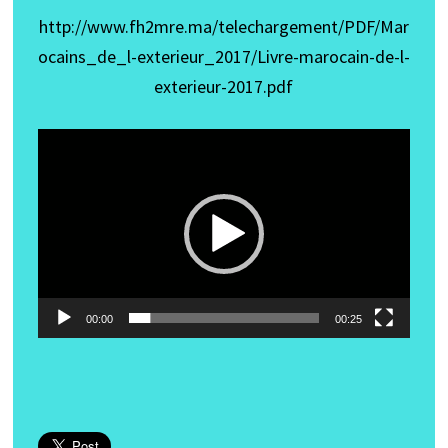
http://www.fh2mre.ma/telechargement/PDF/Mar
ocains_de_l-exterieur_2017/Livre-marocain-de-l-
exterieur-2017.pdf
Lecteur
vidéo
00:00
00:25